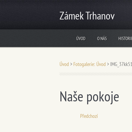
Zámek Trhanov
ÚVOD
O NÁS
HISTORI
Úvod
>
Fotogalerie: Úvod
>
IMG_37kk51
Naše pokoje
Předchozí