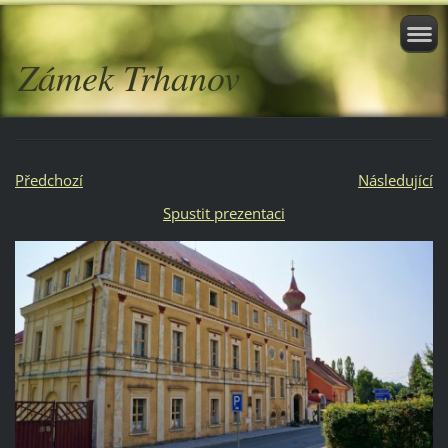
Zámek Trhanov
Předchozí
Následující
Spustit prezentaci